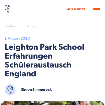
Gratis Broschüre
Infothek
England
1. August 2020
Leighton Park School
Erfahrungen
Schüleraustausch
England
Simon Simmerock