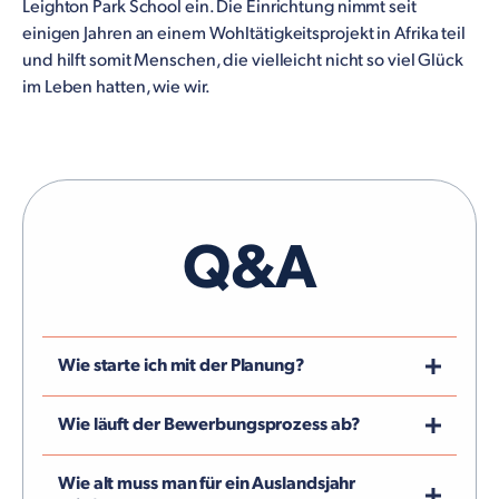
Leighton Park School ein. Die Einrichtung nimmt seit
einigen Jahren an einem Wohltätigkeitsprojekt in Afrika teil
und hilft somit Menschen, die vielleicht nicht so viel Glück
im Leben hatten, wie wir.
Q&A
Wie starte ich mit der Planung?
Du bist von einem Schüleraustausch in den USA
Wie läuft der Bewerbungsprozess ab?
überzeugt, aber weißt noch nicht, wie du mit der
Planung starten kannst? Bestelle dir gerne unsere
Für den Bewerbungsprozess musst ein
Wie alt muss man für ein Auslandsjahr
kostenlose Infobroschüre oder buche dir direkt
Kennenlerngespräch mit uns führen und wichtige