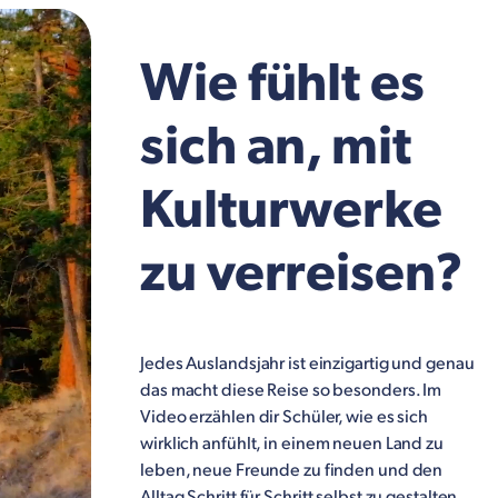
Wie fühlt es
sich an, mit
Kulturwerke
zu verreisen?
Jedes Auslandsjahr ist einzigartig und genau
das macht diese Reise so besonders. Im
Video erzählen dir Schüler, wie es sich
wirklich anfühlt, in einem neuen Land zu
leben, neue Freunde zu finden und den
Alltag Schritt für Schritt selbst zu gestalten.