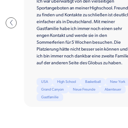
Ich war überwältigt von den vielseitigen
Sportangeboten an meiner Highschool. Freun
zu finden und Kontakte zu schließen ist deutlic
einfacher als in Deutschland. Mit meiner
Gastfamilie habe ich immer noch einen sehr
engen Kontakt und werde sie in den
Sommerferien für 5 Wochen besuchen. Die
Platzierung hätte nicht besser sein können und
ich bin immer noch dankbar eine zweite Famili
auf der anderen Seite des Globus zu haben.
USA
High School
Basketball
New York
Grand Canyon
Neue Freunde
Abenteuer
Gastfamilie