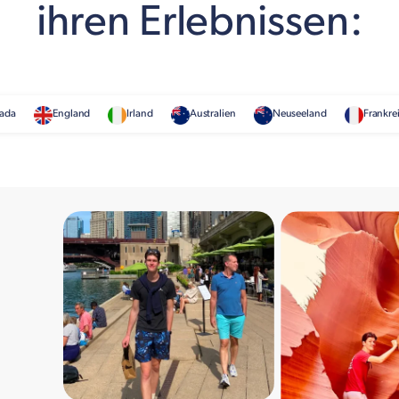
ihren Erlebnissen:
ada
England
Irland
Australien
Neuseeland
Frankre