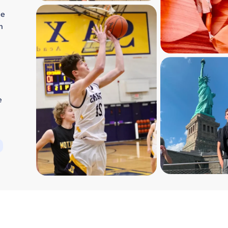
de
h
e