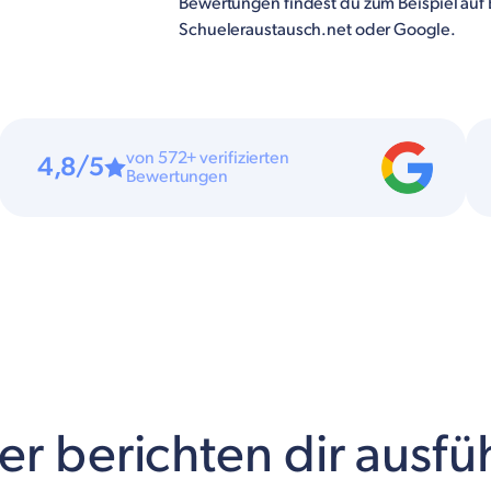
Bewertungen findest du zum Beispiel auf
Schueleraustausch.net oder Google.
von 572+ verifizierten
4,8/5
Bewertungen
r berichten dir ausfü