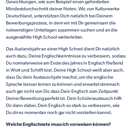
Gewichtungen, wie zum Beispiel einen geforderten
Mindestdurchschnitt deiner Noten. Wir, von Kulturwerke
Deutschland, unterstützen Dich natürlich bei Deinem
Bewerbungsprozess, in dem wir mit Dir gemeinsam die
notwendigen Unterlagen zusammen suchen und an die
ausgewählte High School weiterleiten.
Das Auslandsjahr an einer High School dient Dir natürlich
auch dazu, Deine Englischkenntnisse zu verbessern, sodass
Du normalerweise am Ende des Jahres in Englisch fließend
in Wort und Schrift bist. Deine High School weiß aber auch,
dass Du dein Austauschjahr machst, um die englische
Sprache besser lernen zu können und erwartet demnach
auch gar nicht von Dir, dass Dein Englisch zum Zeitpunkt
Deiner Bewerbung perfekt ist. Dein Schüleraustausch hilft
Dir dann dabei, Dein Englisch so stark zu verbessern, wie
Du dir es momentan noch gar nicht vorstellen kannst.
Welche Englischnote muss ich vorweisen können?