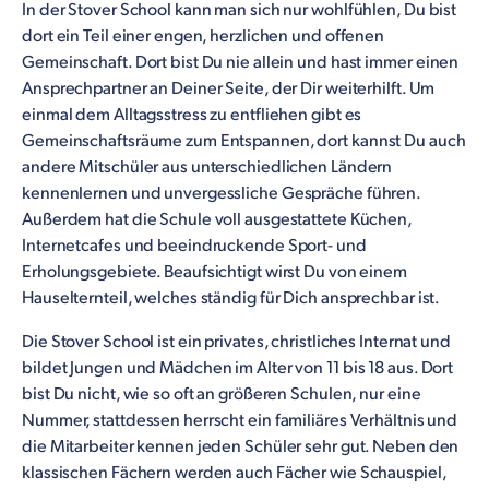
In der Stover School kann man sich nur wohlfühlen, Du bist
dort ein Teil einer engen, herzlichen und offenen
Gemeinschaft. Dort bist Du nie allein und hast immer
einen
Ansprechpartner an Deiner Seite, der Dir weiterhilft. Um
einmal dem Alltagsstress zu entfliehen gibt es
Gemeinschaftsräume zum Entspannen, dort kannst Du auch
andere Mitschüler aus unterschiedlichen Ländern
kennenlernen und unvergessliche Gespräche führen.
Außerdem hat die Schule voll ausgestattete Küchen,
Internetcafes und beeindruckende Sport- und
Erholungsgebiete. Beaufsichtigt wirst Du von einem
Hauselternteil, welches ständig für Dich ansprechbar ist.
Die Stover School ist ein privates, christliches Internat und
bildet Jungen und Mädchen im Alter von 11 bis 18 aus. Dort
bist Du nicht, wie so oft an größeren Schulen, nur eine
Nummer, stattdessen herrscht ein familiäres Verhältnis und
die Mitarbeiter kennen jeden Schüler sehr gut. Neben den
klassischen Fächern werden auch Fächer wie Schauspiel,