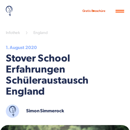
Gratis Broschüre
Infothek
England
1. August 2020
Stover School
Erfahrungen
Schüleraustausch
England
Simon Simmerock