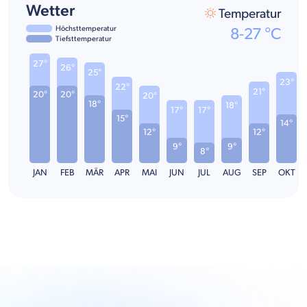
Wetter
Temperatur
Höchsttemperatur
8
-
27
°C
Tiefsttemperatur
27°
26°
25°
23°
22°
21°
20°
20°
20°
18°
18°
17°
17°
15°
14°
12°
12°
9°
9°
8°
JAN
FEB
MÄR
APR
MAI
JUN
JUL
AUG
SEP
OKT