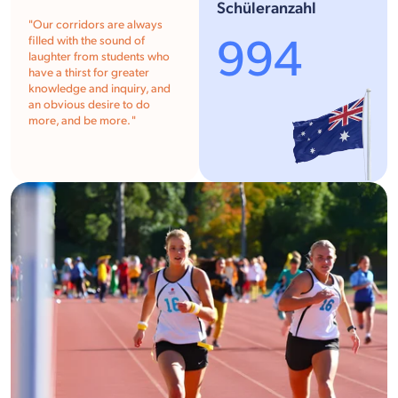
Schüleranzahl
"Our corridors are always
994
filled with the sound of
laughter from students who
have a thirst for greater
knowledge and inquiry, and
an obvious desire to do
more, and be more. "