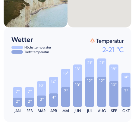
Wetter
Temperatur
Höchsttemperatur
2
-
21
°C
Tiefsttemperatur
21°
21°
18°
18°
16°
14°
12°
12°
12°
10°
10°
10°
7°
7°
7°
7°
4°
3°
2°
2°
JAN
FEB
MÄR
APR
MAI
JUN
JUL
AUG
SEP
OKT