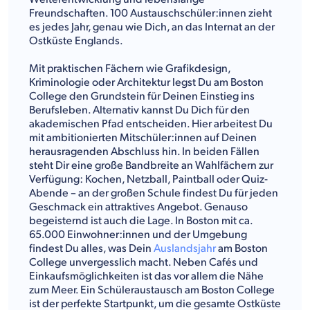
Freundschaften. 100 Austauschschüler:innen zieht
es jedes Jahr, genau wie Dich, an das Internat an der
Ostküste Englands.
Mit praktischen Fächern wie Grafikdesign,
Kriminologie oder Architektur legst Du am Boston
College den Grundstein für Deinen Einstieg ins
Berufsleben. Alternativ kannst Du Dich für den
akademischen Pfad entscheiden. Hier arbeitest Du
mit ambitionierten Mitschüler:innen auf Deinen
herausragenden Abschluss hin. In beiden Fällen
steht Dir eine große Bandbreite an Wahlfächern zur
Verfügung: Kochen, Netzball, Paintball oder Quiz-
Abende – an der großen Schule findest Du für jeden
Geschmack ein attraktives Angebot. Genauso
begeisternd ist auch die Lage. In Boston mit ca.
65.000 Einwohner:innen und der Umgebung
findest Du alles, was Dein
Auslandsjahr
am Boston
College unvergesslich macht. Neben Cafés und
Einkaufsmöglichkeiten ist das vor allem die Nähe
zum Meer. Ein Schüleraustausch am Boston College
ist der perfekte Startpunkt, um die gesamte Ostküste