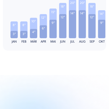
20°
20°
18°
18°
15°
14°
14°
14°
12°
12°
12°
10°
9°
9°
8°
8°
6°
4°
3°
3°
JAN
FEB
MÄR
APR
MAI
JUN
JUL
AUG
SEP
OKT