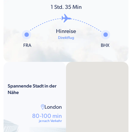
1
Std.
35
Min
Hinreise
Direktflug
FRA
BHX
Spannende Stadt in der
Nähe
London
80-100 min
je nach Verkehr