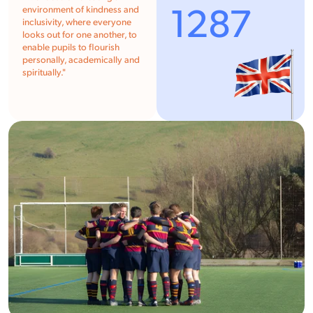
1287
environment of kindness and
inclusivity, where everyone
looks out for one another, to
enable pupils to flourish
personally, academically and
spiritually.
"