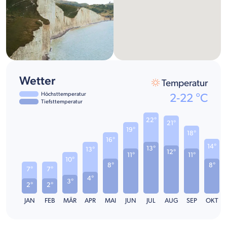
Wetter
Temperatur
Höchsttemperatur
2
-
22
°C
Tiefsttemperatur
22°
21°
19°
18°
16°
14°
13°
13°
12°
11°
11°
10°
8°
8°
7°
7°
4°
3°
2°
2°
JAN
FEB
MÄR
APR
MAI
JUN
JUL
AUG
SEP
OKT