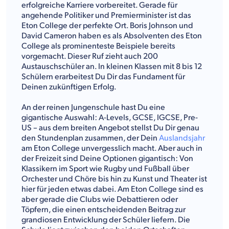
erfolgreiche Karriere vorbereitet. Gerade für
angehende Politiker und Premierminister ist das
Eton College der perfekte Ort. Boris Johnson und
David Cameron haben es als Absolventen des Eton
College als prominenteste Beispiele bereits
vorgemacht. Dieser Ruf zieht auch 200
Austauschschüler an. In kleinen Klassen mit 8 bis 12
Schülern erarbeitest Du Dir das Fundament für
Deinen zukünftigen Erfolg.
An der reinen Jungenschule hast Du eine
gigantische Auswahl: A-Levels, GCSE, IGCSE, Pre-
US – aus dem breiten Angebot stellst Du Dir genau
den Stundenplan zusammen, der Dein
Auslandsjahr
am Eton College unvergesslich macht. Aber auch in
der Freizeit sind Deine Optionen gigantisch: Von
Klassikern im Sport wie Rugby und Fußball über
Orchester und Chöre bis hin zu Kunst und Theater ist
hier für jeden etwas dabei. Am Eton College sind es
aber gerade die Clubs wie Debattieren oder
Töpfern, die einen entscheidenden Beitrag zur
grandiosen Entwicklung der Schüler liefern. Die