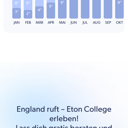
8°
8°
8°
8°
6°
4°
3°
2°
JAN
FEB
MÄR
APR
MAI
JUN
JUL
AUG
SEP
OKT
England
ruft –
Eton College
erleben!