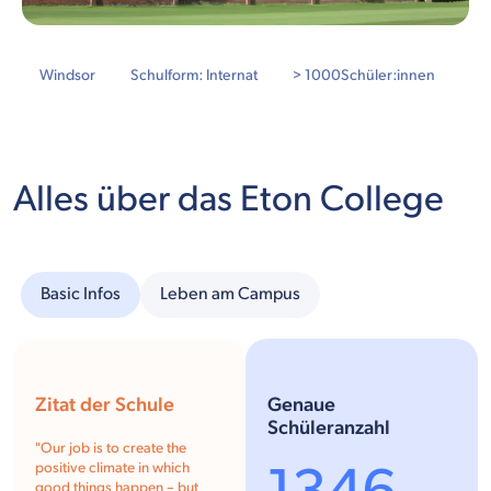
Windsor
Schulform: Internat
> 1000
Schüler:innen
Alles über das Eton College
Basic Infos
Leben am Campus
Zitat der Schule
Genaue
Schüleranzahl
"
Our job is to create the
positive climate in which
good things happen – but