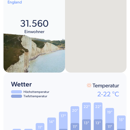
England
31.560
Einwohner
Wetter
Temperatur
Höchsttemperatur
2
-
22
°C
Tiefsttemperatur
22°
22°
20°
19°
17°
15°
14°
13°
13°
11°
11°
11°