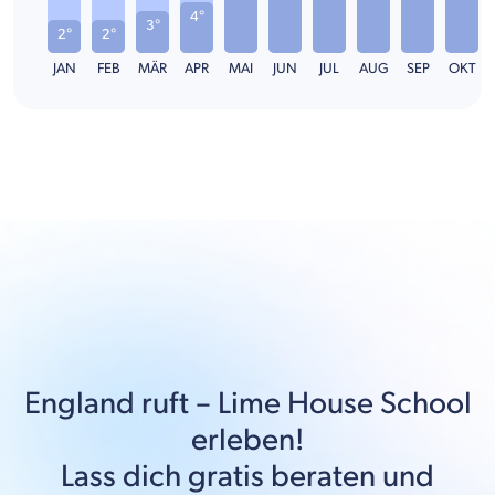
4°
3°
2°
2°
JAN
FEB
MÄR
APR
MAI
JUN
JUL
AUG
SEP
OKT
England
ruft –
Lime House School
erleben!
Lass dich gratis beraten und