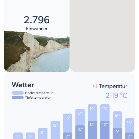
2.796
Einwohner
Wetter
Temperatur
Höchsttemperatur
2
-
19
°C
Tiefsttemperatur
19°
19°
17°
16°
15°
13°
12°
12°
12°
10°
9°
9°
7°
7°
7°
7°