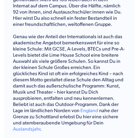
Internat auf dem Campus. Über die Hälfte, nämlich
92 von ihnen, sind Austauschschüler:innen wie Du.
Hier wirst Du also schnell ein fester Bestandteil in
einer freundschaftlichen, weltoffenen Gruppe.
Genau wie der Anteil der Internationals ist auch das
akademische Angebot bemerkenswert für eine so
kleine Schule: Mit GCSE, A-Levels, BTECs und Pre-A-
Levels bietet die Lime House School eine breitere
Auswahl als viele größere Schulen. So kannst Du in
der kleinen Schule Großes erreichen. Ein
glückliches Kind ist oft ein erfolgreiches Kind – nach
diesem Motto gestaltet diese Schule den Alltag und
damit auch das außerschulische Programm: Kunst,
Musik und Theater – hier kannst Du Dich
ausprobieren, entfalten und neu kennenlernen.
Beliebt ist auch das Outdoor-Programm. Dank der
Lage im ländlichen Norden von
England
nahe der
Grenze zu Schottland erlebst Du hier eine sichere
und atemberaubende Umgebung für Dein
Auslandsjahr
.