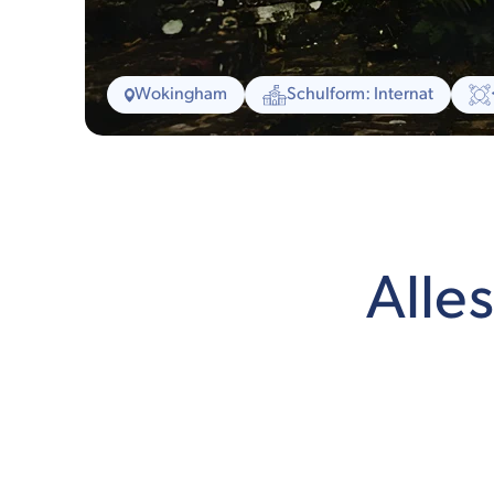
Wokingham
Schulform: Internat
Alle