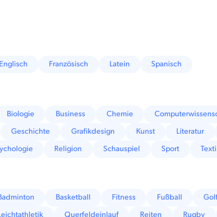
Englisch
Französisch
Latein
Spanisch
Biologie
Business
Chemie
Computerwissens
Geschichte
Grafikdesign
Kunst
Literatur
ychologie
Religion
Schauspiel
Sport
Texti
Badminton
Basketball
Fitness
Fußball
Gol
Leichtathletik
Querfeldeinlauf
Reiten
Rugby