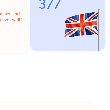
377
of love and
 lives well.
"