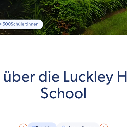
< 500
Schüler:innen
s über die Luckley 
School