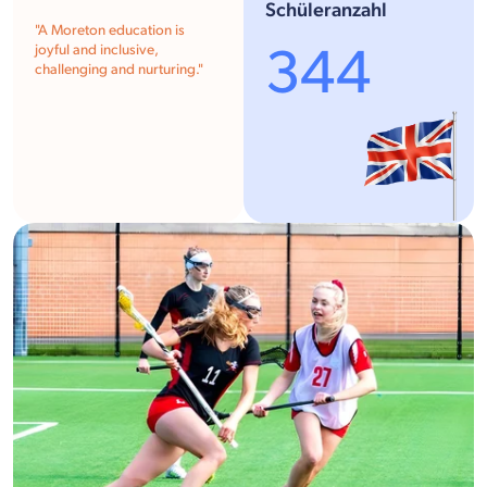
Schüleranzahl
"
A Moreton education is
344
joyful and inclusive,
challenging and nurturing.
"