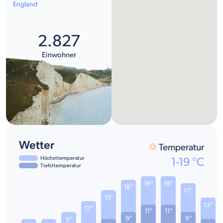
England
2.827
Einwohner
Wetter
Temperatur
Höchsttemperatur
1
-
19
°C
Tiefsttemperatur
19°
19°
18°
17°
15°
13°
12°
11°
11°
9°
9°
9°