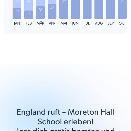
7°
7°
7°
7°
4°
3°
2°
1°
JAN
FEB
MÄR
APR
MAI
JUN
JUL
AUG
SEP
OKT
England
ruft –
Moreton Hall
School
erleben!