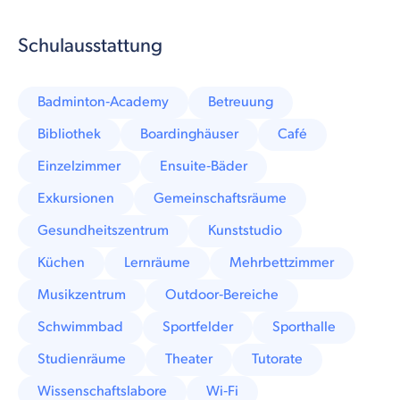
Schulausstattung
Badminton‑Academy
Betreuung
Bibliothek
Boardinghäuser
Café
Einzelzimmer
Ensuite‑Bäder
Exkursionen
Gemeinschaftsräume
Gesundheitszentrum
Kunststudio
Küchen
Lernräume
Mehrbettzimmer
Musikzentrum
Outdoor‑Bereiche
Schwimmbad
Sportfelder
Sporthalle
Studienräume
Theater
Tutorate
Wissenschaftslabore
Wi‑Fi