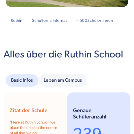
Ruthin
Schulform: Internat
< 500
Schüler:innen
Alles über die Ruthin School
Basic Infos
Leben am Campus
Zitat der Schule
Genaue
Schüleranzahl
"
Here at Ruthin School, we
place the child at the centre
of all that we do.