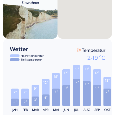
Einwohner
Wetter
Temperatur
Höchsttemperatur
2
-
19
°C
Tiefsttemperatur
19°
19°
17°
17°
15°
13°
12°
12°
11°
9°
9°
9°
7°
7°
7°
7°
4°
3°
2°
2°
JAN
FEB
MÄR
APR
MAI
JUN
JUL
AUG
SEP
OKT