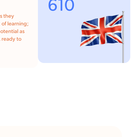
610
as they
of learning;
otential as
 ready to