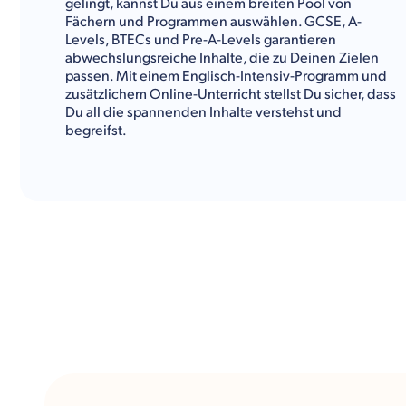
gelingt, kannst Du aus einem breiten Pool von
Fächern und Programmen auswählen. GCSE, A-
Levels, BTECs und Pre-A-Levels garantieren
abwechslungsreiche Inhalte, die zu Deinen Zielen
passen. Mit einem Englisch-Intensiv-Programm und
zusätzlichem Online-Unterricht stellst Du sicher, dass
Du all die spannenden Inhalte verstehst und
begreifst.
Die wichtigen Fähigkeiten für Deine Zukunft
entwickelst Du aber nicht nur in den akademischen
Fächern. Auch im außerschulischen Programm machst
Du ganz nebenbei Fortschritte. Bei Kunst, Musik,
Theater, Golf und anderen Sportarten tankst Du auf
und trainierst Deine Soft Skills in der Praxis.
Dieses vielfältige Freizeitangebot wirst Du zu
schätzen wissen: Das Zentrum der Weltmetropole
London ist 75 Kilometer entfernt, die Küstenstadt
Southampton erreichst Du nach 60 Kilometern. Der
Großteil Deines Auslandsjahres an der Sherfield
School spielt sich also auf und um den geschützten
Campus mit Deinen neuen Freund:innen ab.
Kulturwerke Deutschland
gibt Dir im Folgenden einen