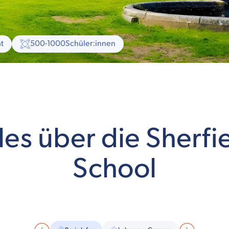
t
500-1000
Schüler:innen
les über die Sherfi
School