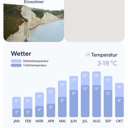
Einwohner
Wetter
Temperatur
Höchsttemperatur
3
-
19
°C
Tiefsttemperatur
19°
19°
17°
17°
15°
14°
13°
13°
12°
11°
11°
10°
8°
8°
8°
8°
5°
4°
3°
3°
JAN
FEB
MÄR
APR
MAI
JUN
JUL
AUG
SEP
OKT