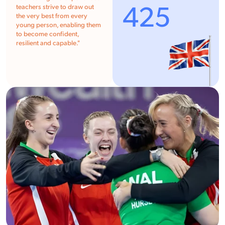
425
teachers strive to draw out
the very best from every
young person, enabling them
to become confident,
resilient and capable.
"