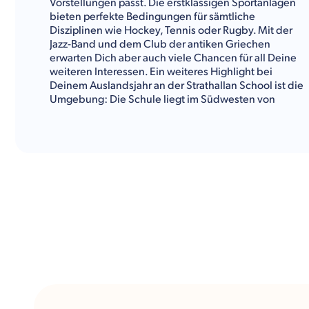
Vorstellungen passt. Die erstklassigen Sportanlagen
bieten perfekte Bedingungen für sämtliche
Disziplinen wie Hockey, Tennis oder Rugby. Mit der
Jazz-Band und dem Club der antiken Griechen
erwarten Dich aber auch viele Chancen für all Deine
weiteren Interessen. Ein weiteres Highlight bei
Deinem Auslandsjahr an der Strathallan School ist die
Umgebung: Die Schule liegt im Südwesten von
Schottland rund 70 Kilometer nördlich von Edinburgh
und 50 Kilometer westlich von Dundee. Rund um den
Campus befinden sich grüne Hügel und Felder. Das
Outdoor-Programm hier verspricht zahlreiche
unvergessliche Momente.
Kulturwerke Deutschland
gibt Dir im Folgenden einen
Überblick über das Fächerangebot, die
Freizeitaktivitäten und alle sonstigen Informationen
über die Strathallan School.