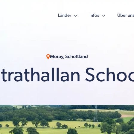
Länder
Infos
Über un
Moray, Schottland
trathallan Scho