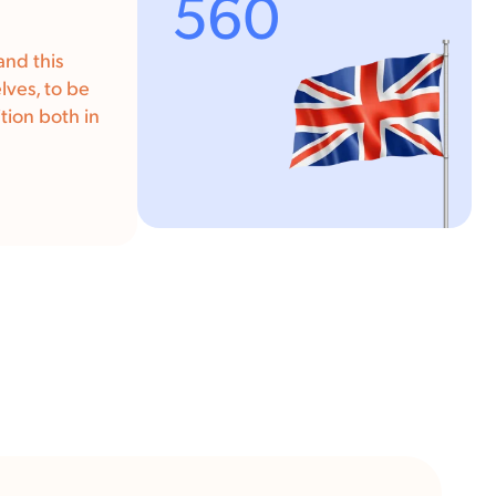
560
and this
lves, to be
ition both in