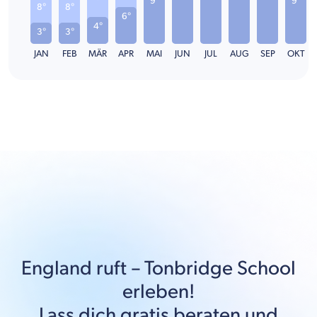
9°
9°
8°
8°
6°
4°
3°
3°
JAN
FEB
MÄR
APR
MAI
JUN
JUL
AUG
SEP
OKT
England
ruft –
Tonbridge School
erleben!
Lass dich gratis beraten und