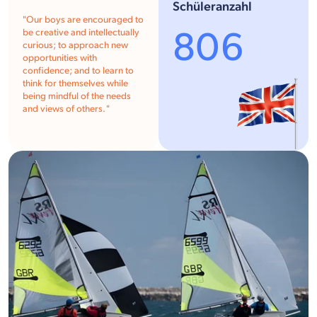
Schüleranzahl
"
Our boys are encouraged to
806
be creative and intellectually
curious; to approach new
opportunities with
confidence; and to learn to
think for themselves while
being mindful of the needs
and views of others.
"