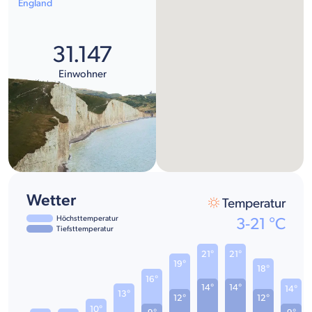
England
31.147
Einwohner
Wetter
Temperatur
Höchsttemperatur
3
-
21
°C
Tiefsttemperatur
21°
21°
19°
18°
16°
14°
14°
14°
13°
12°
12°
10°