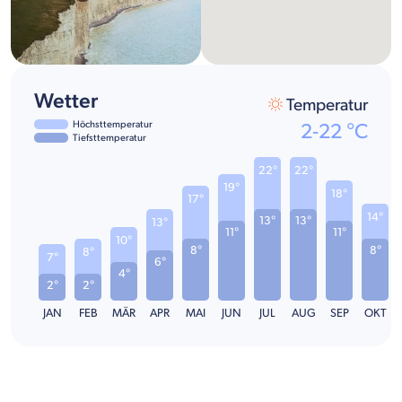
Wetter
Temperatur
Höchsttemperatur
2
-
22
°C
Tiefsttemperatur
22°
22°
19°
18°
17°
14°
13°
13°
13°
11°
11°
10°
8°
8°
8°
7°
6°
4°
2°
2°
JAN
FEB
MÄR
APR
MAI
JUN
JUL
AUG
SEP
OKT