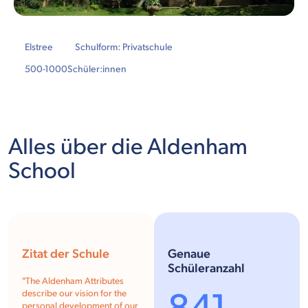
Elstree
Schulform: Privatschule
500-1000
Schüler:innen
Alles über die Aldenham
School
Zitat der Schule
Genaue
Schüleranzahl
"
The Aldenham Attributes
describe our vision for the
personal development of our