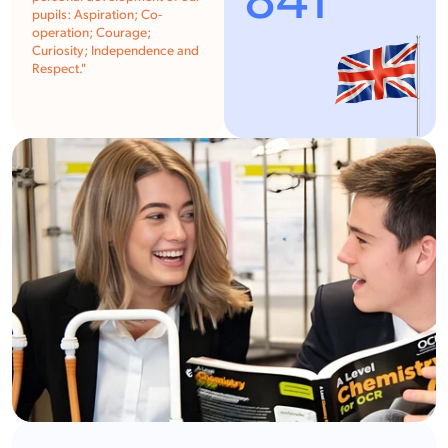
841
pupils: Aspiration; Co-
operation; Courage;
Curiosity; Independence and
Respect.
"