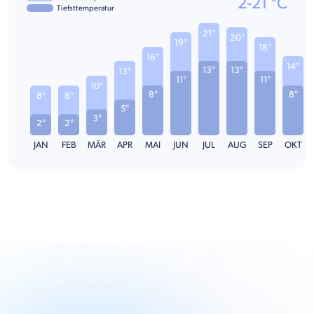
2
-
21
°C
Tiefsttemperatur
21°
20°
19°
18°
16°
14°
13°
13°
13°
11°
11°
10°
8°
8°
8°
8°
5°
3°
2°
2°
JAN
FEB
MÄR
APR
MAI
JUN
JUL
AUG
SEP
OKT