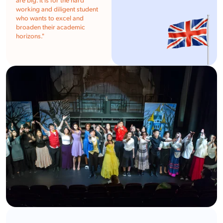
are big. It is for the hard
working and diligent student
who wants to excel and
broaden their academic
horizons.
"