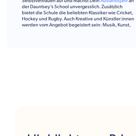
Selbstvertrauen auf und machst Dein
Auslandsjahr
an
der Dauntsey’s School unvergesslich. Zusätzlich
bietet die Schule die beliebten Klassiker wie Cricket,
Hockey und Rugby. Auch Kreative und Künstler:innen
werden vom Angebot begeistert sein: Musik, Kunst,
Theater – die Bandbreite ist gigantisch. Diesen
abwechslungsreichen Alltag verbringst Du in der
ländlichen Gegend im grünen Süden Englands. Bath
liegt rund 40 Kilometer westlich.
Kulturwerke Deutschland
gibt Dir im Folgenden einen
Überblick über das Fächerangebot, die
Freizeitaktivitäten und alle sonstigen Informationen
über die Dauntsey’s School.