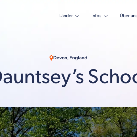
Länder
Infos
Über un
Devon, England
auntsey’s Scho