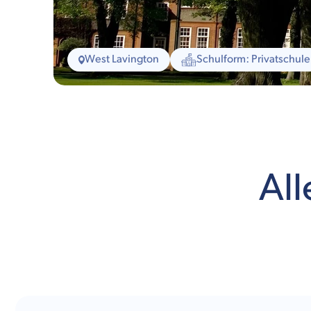
West Lavington
Schulform: Privatschule
All