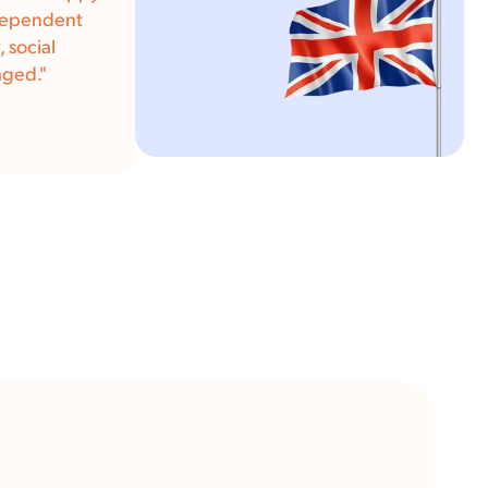
ndependent
 social
aged.
"