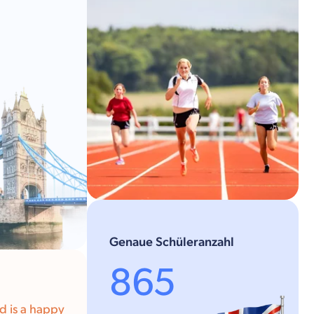
Genaue Schüleranzahl
865
nd is a happy