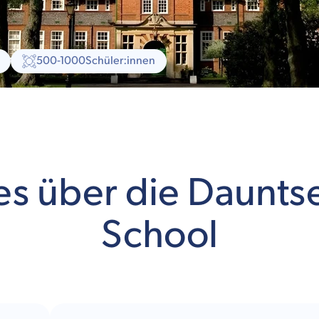
500-1000
Schüler:innen
es über die Daunts
School