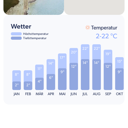
Wetter
Temperatur
Höchsttemperatur
2
-
22
°C
Tiefsttemperatur
22°
22°
20°
19°
17°
15°
14°
14°
14°
12°
12°
11°
9°
9°
8°
8°
6°
4°
2°
2°
JAN
FEB
MÄR
APR
MAI
JUN
JUL
AUG
SEP
OKT