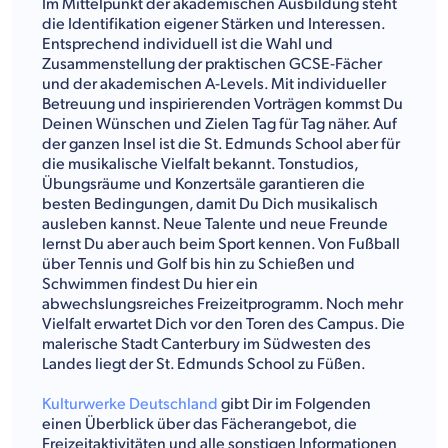
Im Mittelpunkt der akademischen Ausbildung steht
die Identifikation eigener Stärken und Interessen.
Entsprechend individuell ist die Wahl und
Zusammenstellung der praktischen GCSE-Fächer
und der akademischen A-Levels. Mit individueller
Betreuung und inspirierenden Vorträgen kommst Du
Deinen Wünschen und Zielen Tag für Tag näher. Auf
der ganzen Insel ist die St. Edmunds School aber für
die musikalische Vielfalt bekannt. Tonstudios,
Übungsräume und Konzertsäle garantieren die
besten Bedingungen, damit Du Dich musikalisch
ausleben kannst. Neue Talente und neue Freunde
lernst Du aber auch beim Sport kennen. Von Fußball
über Tennis und Golf bis hin zu Schießen und
Schwimmen findest Du hier ein
abwechslungsreiches Freizeitprogramm. Noch mehr
Vielfalt erwartet Dich vor den Toren des Campus. Die
malerische Stadt Canterbury im Südwesten des
Landes liegt der St. Edmunds School zu Füßen.
Kulturwerke Deutschland
gibt Dir im Folgenden
einen Überblick über das Fächerangebot, die
Freizeitaktivitäten und alle sonstigen Informationen