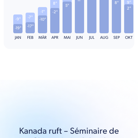
9°
8°
8°
5°
2°
-1°
-2°
-7°
-9°
-10°
-17°
-19°
JAN
FEB
MÄR
APR
MAI
JUN
JUL
AUG
SEP
OKT
Kanada
ruft –
Séminaire de