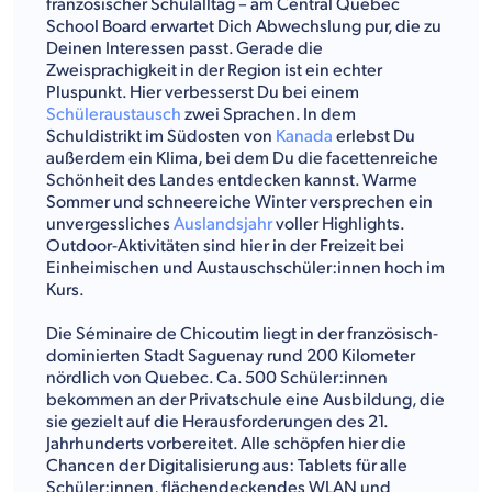
französischer Schulalltag – am Central Quebec
School Board erwartet Dich Abwechslung pur, die zu
Deinen Interessen passt. Gerade die
Zweisprachigkeit in der Region ist ein echter
Pluspunkt. Hier verbesserst Du bei einem
Schüleraustausch
zwei Sprachen. In dem
Schuldistrikt im Südosten von
Kanada
erlebst Du
außerdem ein Klima, bei dem Du die facettenreiche
Schönheit des Landes entdecken kannst. Warme
Sommer und schneereiche Winter versprechen ein
unvergessliches
Auslandsjahr
voller Highlights.
Outdoor-Aktivitäten sind hier in der Freizeit bei
Einheimischen und Austauschschüler:innen hoch im
Kurs.
Die Séminaire de Chicoutim liegt in der französisch-
dominierten Stadt Saguenay rund 200 Kilometer
nördlich von Quebec. Ca. 500 Schüler:innen
bekommen an der Privatschule eine Ausbildung, die
sie gezielt auf die Herausforderungen des 21.
Jahrhunderts vorbereitet. Alle schöpfen hier die
Chancen der Digitalisierung aus: Tablets für alle
Schüler:innen, flächendeckendes WLAN und