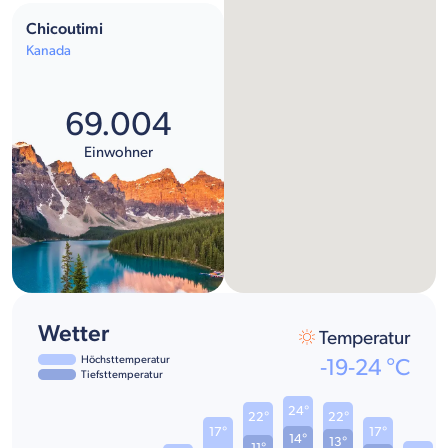
Chicoutimi
Kanada
69.004
Einwohner
Wetter
Temperatur
Höchsttemperatur
-19
-
24
°C
Tiefsttemperatur
24°
22°
22°
17°
17°
14°
13°
11°