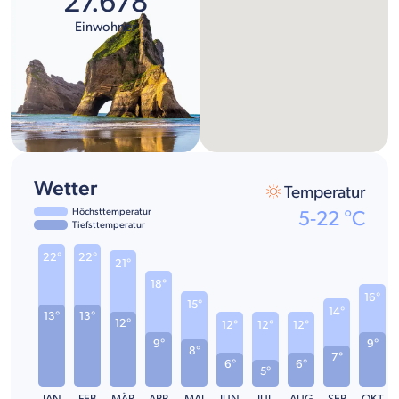
27.678
Einwohner
Wetter
Temperatur
Höchsttemperatur
5
-
22
°C
Tiefsttemperatur
22°
22°
21°
18°
16°
15°
14°
13°
13°
12°
12°
12°
12°
9°
9°
8°
7°
6°
6°
5°
JAN
FEB
MÄR
APR
MAI
JUN
JUL
AUG
SEP
OKT