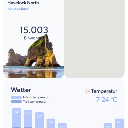
Havelock North
Neuseeland
15.003
Einwohner
Wetter
Temperatur
Höchsttemperatur
7
-
24
°C
Tiefsttemperatur
24°
23°
22°
19°
19°
17°
17°