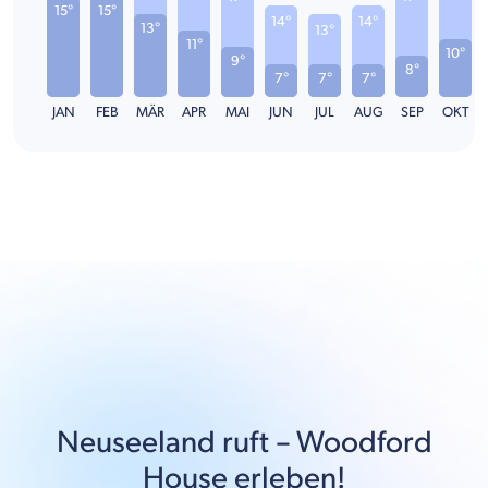
15°
15°
14°
14°
13°
13°
11°
10°
9°
8°
7°
7°
7°
JAN
FEB
MÄR
APR
MAI
JUN
JUL
AUG
SEP
OKT
Neuseeland
ruft –
Woodford
House
erleben!