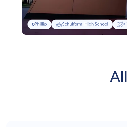
Phillip
Schulform: High School
>
Al