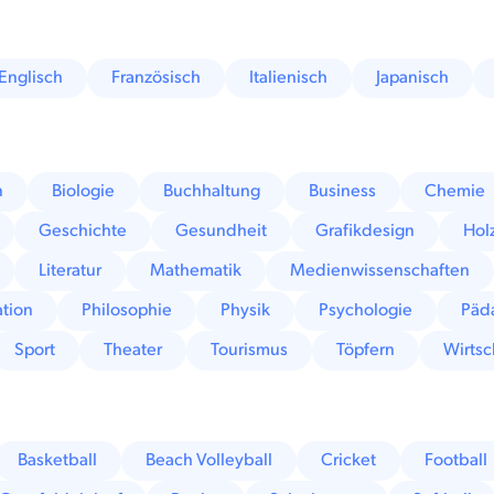
Englisch
Französisch
Italienisch
Japanisch
n
Biologie
Buchhaltung
Business
Chemie
Geschichte
Gesundheit
Grafikdesign
Hol
Literatur
Mathematik
Medienwissenschaften
tion
Philosophie
Physik
Psychologie
Päd
Sport
Theater
Tourismus
Töpfern
Wirtsc
Basketball
Beach Volleyball
Cricket
Football