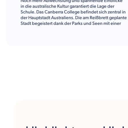
Noch mehr Abwechslung und spannende Einblicke
in die australische Kultur garantiert die Lage der
Schule. Das Canberra College befindet sich zentral in
der Hauptstadt Australiens. Die am Reißbrett geplante
Stadt begeistert dank der Parks und Seen mit einer
hohen Lebensqualität. Der politische Alltag, das
Nationalmuseum und das Botschaftsviertel machen
die Grundlagen der australischen Gesellschaft
hautnah erlebbar. So tauchst Du tief ein und genießt
ein unvergessliches
Auslandsjahr
.
Kulturwerke Deutschland
gibt Dir im Folgenden einen
Überblick über das Fächerangebot, die
Freizeitaktivitäten und alle sonstigen Informationen
über das Canberra College.