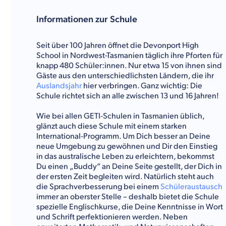
Informationen zur Schule
Seit über 100 Jahren öffnet die Devonport High
School in Nordwest-Tasmanien täglich ihre Pforten für
knapp 480 Schüler:innen. Nur etwa 15 von ihnen sind
Gäste aus den unterschiedlichsten Ländern, die ihr
Auslandsjahr
hier verbringen. Ganz wichtig: Die
Schule richtet sich an alle zwischen 13 und 16 Jahren!
Wie bei allen GETI-Schulen in Tasmanien üblich,
glänzt auch diese Schule mit einem starken
International-Programm. Um Dich besser an Deine
neue Umgebung zu gewöhnen und Dir den Einstieg
in das australische Leben zu erleichtern, bekommst
Du einen „Buddy“ an Deine Seite gestellt, der Dich in
der ersten Zeit begleiten wird. Natürlich steht auch
die Sprachverbesserung bei einem
Schüleraustausch
immer an oberster Stelle – deshalb bietet die Schule
spezielle Englischkurse, die Deine Kenntnisse in Wort
und Schrift perfektionieren werden. Neben