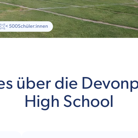
< 500
Schüler:innen
les über die Devonp
High School