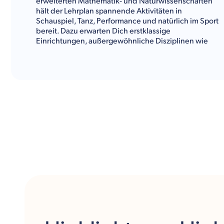
erweiterten Mathematik- und Naturwissenschaften
hält der Lehrplan spannende Aktivitäten in
Schauspiel, Tanz, Performance und natürlich im Sport
bereit. Dazu erwarten Dich erstklassige
Einrichtungen, außergewöhnliche Disziplinen wie
Surfen, Segeln und Klettern sowie eine Vielzahl an
Sportclubs. Durch die einzigartige Meereslage gibt es
zudem einige Ausflüge und Aktivitäten im Freien, die
Dich der tasmanischen Kultur näher bringen und die
es Dir ermöglichen, in das australische Küstenleben
einzutauchen. Deine Freizeit verbringst Du mit der
Erkundung von Museen, einem Stadtbummel oder
Du genießt die raue See mit Blick auf den Mersey
Bluff Leuchtturm. Zudem gibt es hier auch
Aussichtsplattformen, um Pinguine ungestört in ihrem
natürlichen Lebensraum zu beobachten.
Neugierig? Finde heraus, ob die Devenport High
School die richtige Wahl für Dich ist. Nachfolgend
gibt Dir
Kulturwerke Deutschland
weitere spannende
Informationen zum Fächer- und Freizeitangebot der
Schule.