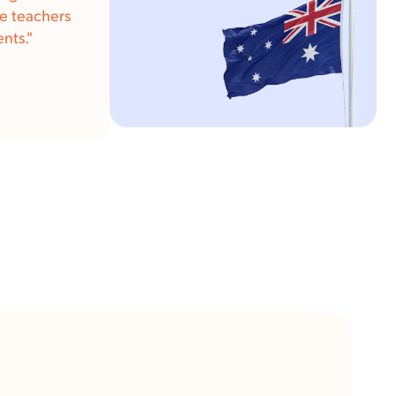
re teachers
nts."