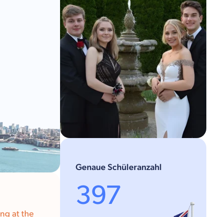
Genaue Schüleranzahl
397
ng at the