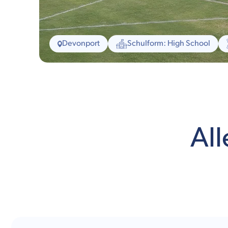
Devonport
Schulform: High School
Al