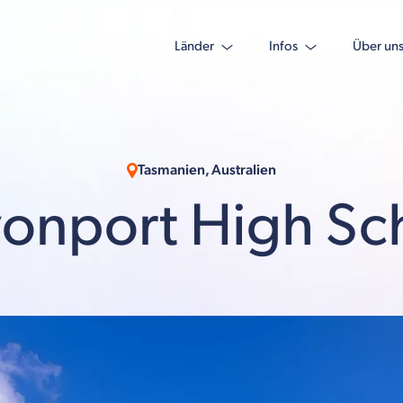
Länder
Infos
Über un
Tasmanien, Australien
onport High Sc