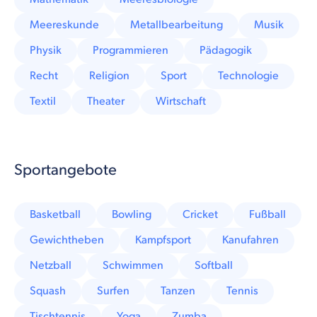
Meereskunde
Metallbearbeitung
Musik
Physik
Programmieren
Pädagogik
Recht
Religion
Sport
Technologie
Textil
Theater
Wirtschaft
Sportangebote
Basketball
Bowling
Cricket
Fußball
Gewichtheben
Kampfsport
Kanufahren
Netzball
Schwimmen
Softball
Squash
Surfen
Tanzen
Tennis
Tischtennis
Yoga
Zumba