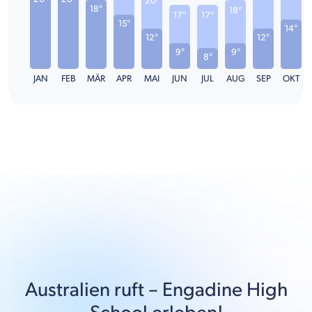
20°
18°
18°
17°
17°
15°
14°
12°
12°
9°
9°
8°
JAN
FEB
MÄR
APR
MAI
JUN
JUL
AUG
SEP
OKT
Australien
ruft –
Engadine High