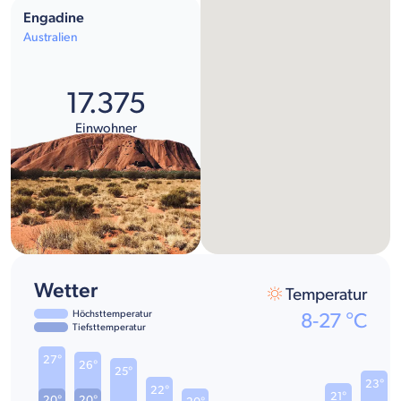
Engadine
Australien
17.375
Einwohner
Wetter
Temperatur
Höchsttemperatur
8
-
27
°C
Tiefsttemperatur
27°
26°
25°
23°
22°
21°
20°
20°