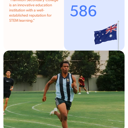
"Hamilton Secondary College
586
is an innovative education
institution with a well-
established reputation for
STEM learning."