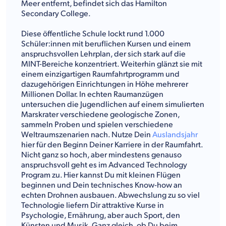
Meer entfernt, befindet sich das Hamilton
Secondary College.
Diese öffentliche Schule lockt rund 1.000
Schüler:innen mit beruflichen Kursen und einem
anspruchsvollen Lehrplan, der sich stark auf die
MINT-Bereiche konzentriert. Weiterhin glänzt sie mit
einem einzigartigen Raumfahrtprogramm und
dazugehörigen Einrichtungen in Höhe mehrerer
Millionen Dollar. In echten Raumanzügen
untersuchen die Jugendlichen auf einem simulierten
Marskrater verschiedene geologische Zonen,
sammeln Proben und spielen verschiedene
Weltraumszenarien nach. Nutze Dein
Auslandsjahr
hier für den Beginn Deiner Karriere in der Raumfahrt.
Nicht ganz so hoch, aber mindestens genauso
anspruchsvoll geht es im Advanced Technology
Program zu. Hier kannst Du mit kleinen Flügen
beginnen und Dein technisches Know-how an
echten Drohnen ausbauen. Abwechslung zu so viel
Technologie liefern Dir attraktive Kurse in
Psychologie, Ernährung, aber auch Sport, den
Künsten und Musik. Ganz gleich, ob Du beim