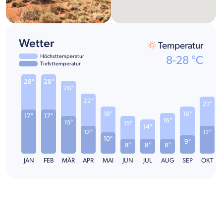
Wetter
Temperatur
Höchsttemperatur
8
-
28
°C
Tiefsttemperatur
28°
28°
26°
22°
21°
18°
18°
17°
17°
16°
15°
15°
14°
12°
12°
10°
9°
8°
8°
8°
JAN
FEB
MÄR
APR
MAI
JUN
JUL
AUG
SEP
OKT