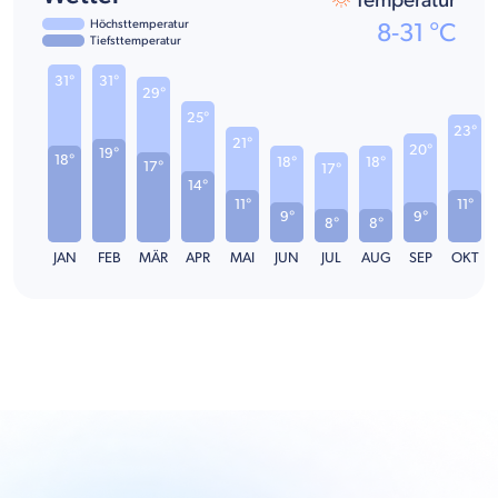
Temperatur
Höchsttemperatur
8
-
31
°C
Tiefsttemperatur
31°
31°
29°
25°
23°
21°
20°
19°
18°
18°
18°
17°
17°
14°
11°
11°
9°
9°
8°
8°
JAN
FEB
MÄR
APR
MAI
JUN
JUL
AUG
SEP
OKT