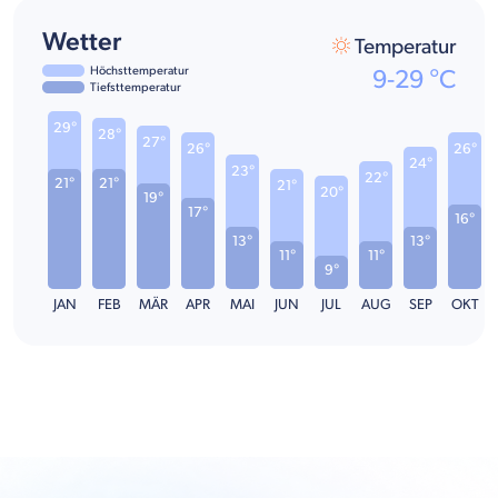
Wetter
Temperatur
Höchsttemperatur
9
-
29
°C
Tiefsttemperatur
29°
28°
27°
26°
26°
24°
23°
22°
21°
21°
21°
20°
19°
17°
16°
13°
13°
11°
11°
9°
JAN
FEB
MÄR
APR
MAI
JUN
JUL
AUG
SEP
OKT