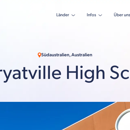
Länder
Infos
Über un
Südaustralien, Australien
yatville High S