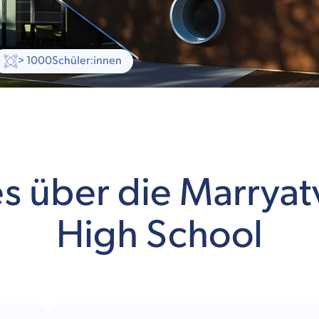
> 1000
Schüler:innen
es über die Marryatv
High School