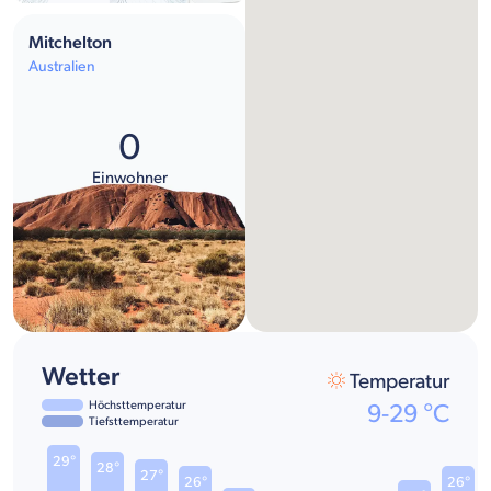
Mitchelton
Australien
0
Einwohner
Wetter
Temperatur
Höchsttemperatur
9
-
29
°C
Tiefsttemperatur
29°
28°
27°
26°
26°