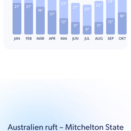
24°
23°
22°
21°
21°
21°
20°
19°
17°
16°
13°
13°
11°
11°
9°
JAN
FEB
MÄR
APR
MAI
JUN
JUL
AUG
SEP
OKT
Australien
ruft –
Mitchelton State