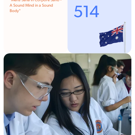
"Mens Sana in Corpore Sano -
514
A Sound Mind in a Sound
Body"