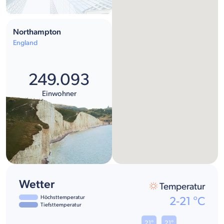
Northampton
England
249.093
Einwohner
Wetter
Temperatur
Höchsttemperatur
2
-
21
°C
Tiefsttemperatur
21°
21°