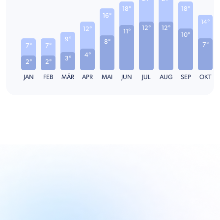
18°
18°
16°
14°
12°
12°
12°
11°
10°
9°
8°
7°
7°
7°
4°
3°
2°
2°
JAN
FEB
MÄR
APR
MAI
JUN
JUL
AUG
SEP
OKT