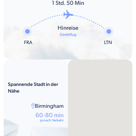
1
Std.
50
Min
Hinreise
Direktflug
FRA
LTN
Spannende Stadt in der
Nähe
Birmingham
60-80 min
je nach Verkehr