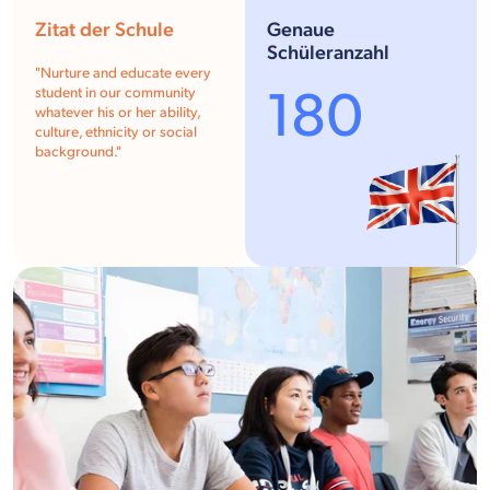
Zitat der Schule
Genaue
Schüleranzahl
"
Nurture and educate every
180
student in our community
whatever his or her ability,
culture, ethnicity or social
background.
"