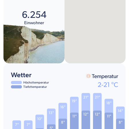
6.254
Einwohner
Wetter
Temperatur
Höchsttemperatur
2
-
21
°C
Tiefsttemperatur
21°
21°
19°
18°
16°
14°
13°
12°
12°
11°
11°
10°
8°
8°
7°
7°
5°