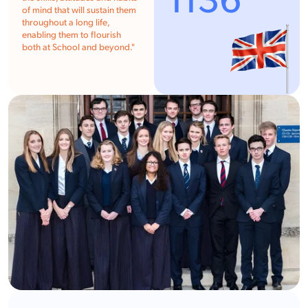
1136
of mind that will sustain them
throughout a long life,
enabling them to flourish
both at School and beyond.
"