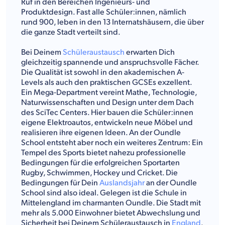
Ruf in den Bereichen Ingenieurs- und
Produktdesign. Fast alle Schüler:innen, nämlich
rund 900, leben in den 13 Internatshäusern, die über
die ganze Stadt verteilt sind.
Bei Deinem
Schüleraustausch
erwarten Dich
gleichzeitig spannende und anspruchsvolle Fächer.
Die Qualität ist sowohl in den akademischen A-
Levels als auch den praktischen GCSEs exzellent.
Ein Mega-Department vereint Mathe, Technologie,
Naturwissenschaften und Design unter dem Dach
des SciTec Centers. Hier bauen die Schüler:innen
eigene Elektroautos, entwickeln neue Möbel und
realisieren ihre eigenen Ideen. An der Oundle
School entsteht aber noch ein weiteres Zentrum: Ein
Tempel des Sports bietet nahezu professionelle
Bedingungen für die erfolgreichen Sportarten
Rugby, Schwimmen, Hockey und Cricket. Die
Bedingungen für Dein
Auslandsjahr
an der Oundle
School sind also ideal. Gelegen ist die Schule in
Mittelengland im charmanten Oundle. Die Stadt mit
mehr als 5.000 Einwohner bietet Abwechslung und
Sicherheit bei Deinem Schüleraustausch in
England
.