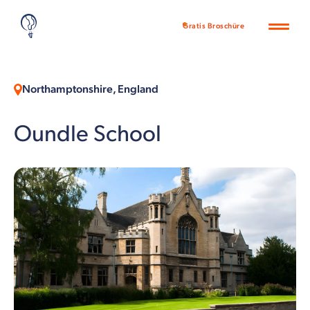
Gratis Broschüre
Northamptonshire, England
Oundle School