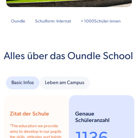
Oundle
Schulform: Internat
> 1000
Schüler:innen
Alles über das Oundle School
Basic Infos
Leben am Campus
Zitat der Schule
Genaue
Schüleranzahl
"
The education we provide
aims to develop in our pupils
the skills, attitudes and habits