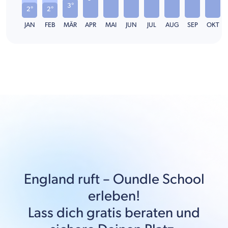
3°
2°
2°
JAN
FEB
MÄR
APR
MAI
JUN
JUL
AUG
SEP
OKT
England
ruft –
Oundle School
erleben!
Lass dich gratis beraten und