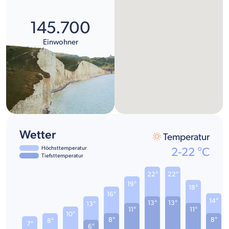
145.700
Einwohner
Wetter
Temperatur
Höchsttemperatur
2
-
22
°C
Tiefsttemperatur
22°
22°
19°
18°
16°
14°
13°
13°
13°
11°
11°
10°
8°
8°
8°
7°
6°