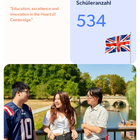
Schüleranzahl
"
Education, excellence and
534
innovation in the Heart of
Cambridge.
"