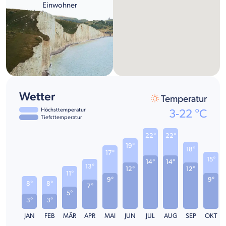
Einwohner
Wetter
Temperatur
Höchsttemperatur
3
-
22
°C
Tiefsttemperatur
22°
22°
19°
18°
17°
15°
14°
14°
13°
12°
12°
11°
9°
9°
8°
8°
7°
5°
3°
3°
JAN
FEB
MÄR
APR
MAI
JUN
JUL
AUG
SEP
OKT