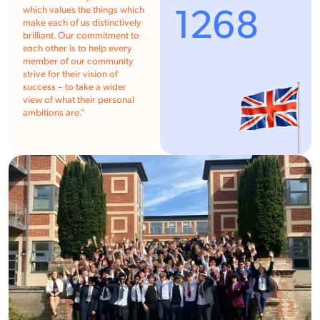
1268
which values the things which
make each of us distinctively
brilliant. Our commitment to
each other is to help every
member of our community
strive for their vision of
success – to take a wider
view of what their personal
ambitions are.
"