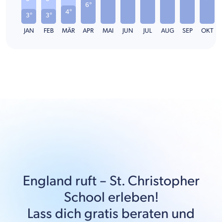
6°
4°
3°
3°
JAN
FEB
MÄR
APR
MAI
JUN
JUL
AUG
SEP
OKT
England
ruft –
St. Christopher
School
erleben!
Lass dich gratis beraten und