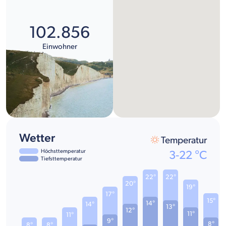
102.856
Einwohner
Wetter
Temperatur
Höchsttemperatur
3
-
22
°C
Tiefsttemperatur
22°
22°
20°
19°
17°
15°
14°
14°
13°
12°
11°
11°
9°
8°
8°
8°