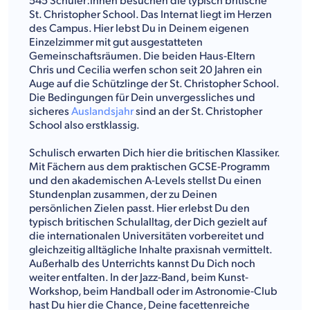
545 Schüler:innen besuchen die typisch britische
St. Christopher School. Das Internat liegt im Herzen
des Campus. Hier lebst Du in Deinem eigenen
Einzelzimmer mit gut ausgestatteten
Gemeinschaftsräumen. Die beiden Haus-Eltern
Chris und Cecilia werfen schon seit 20 Jahren ein
Auge auf die Schützlinge der St. Christopher School.
Die Bedingungen für Dein unvergessliches und
sicheres
Auslandsjahr
sind an der St. Christopher
School also erstklassig.
Schulisch erwarten Dich hier die britischen Klassiker.
Mit Fächern aus dem praktischen GCSE-Programm
und den akademischen A-Levels stellst Du einen
Stundenplan zusammen, der zu Deinen
persönlichen Zielen passt. Hier erlebst Du den
typisch britischen Schulalltag, der Dich gezielt auf
die internationalen Universitäten vorbereitet und
gleichzeitig alltägliche Inhalte praxisnah vermittelt.
Außerhalb des Unterrichts kannst Du Dich noch
weiter entfalten. In der Jazz-Band, beim Kunst-
Workshop, beim Handball oder im Astronomie-Club
hast Du hier die Chance, Deine facettenreiche