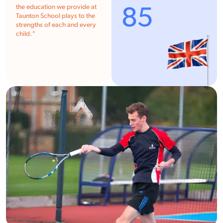
85
the education we provide at
Taunton School plays to the
strengths of each and every
child.
"