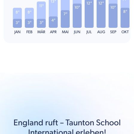
13°
12°
12°
11°
10°
10°
8°
8°
8°
7°
4°
3°
3°
3°
JAN
FEB
MÄR
APR
MAI
JUN
JUL
AUG
SEP
OKT
England
ruft –
Taunton School
International
erleben!