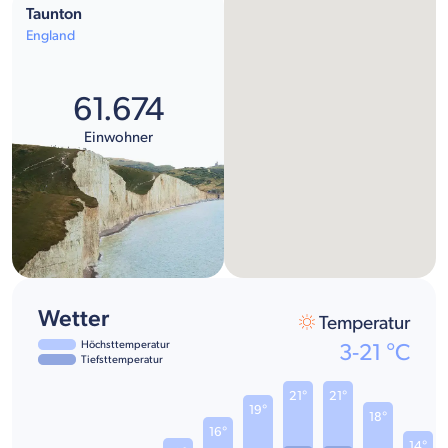
Taunton
England
61.674
Einwohner
Wetter
Temperatur
Höchsttemperatur
3
-
21
°C
Tiefsttemperatur
21°
21°
19°
18°
16°
14°