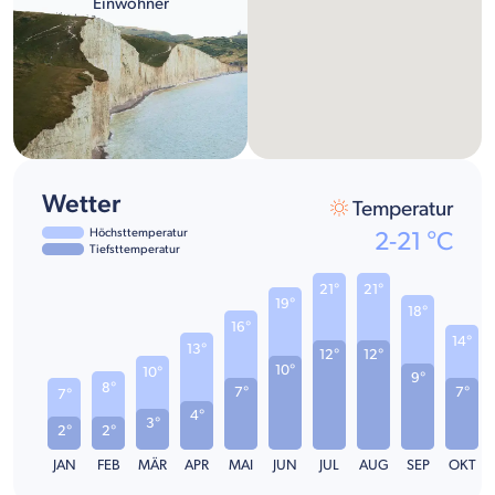
Einwohner
Wetter
Temperatur
Höchsttemperatur
2
-
21
°C
Tiefsttemperatur
21°
21°
19°
18°
16°
14°
13°
12°
12°
10°
10°
9°
8°
7°
7°
7°
4°
3°
2°
2°
JAN
FEB
MÄR
APR
MAI
JUN
JUL
AUG
SEP
OKT