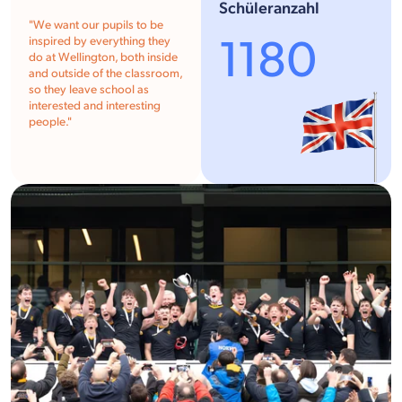
Schüleranzahl
"
We want our pupils to be
1180
inspired by everything they
do at Wellington, both inside
and outside of the classroom,
so they leave school as
interested and interesting
people.
"