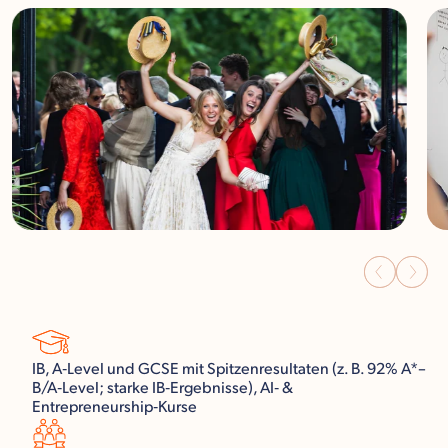
IB, A‑Level und GCSE mit Spitzenresultaten (z. B. 92% A*–
B/A‑Level; starke IB‑Ergebnisse), AI‑ &
Entrepreneurship‑Kurse