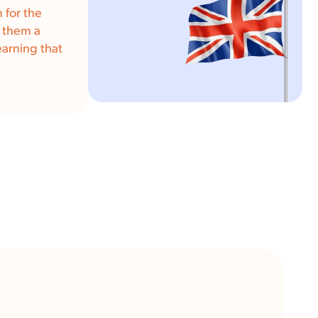
 for the
e them a
earning that