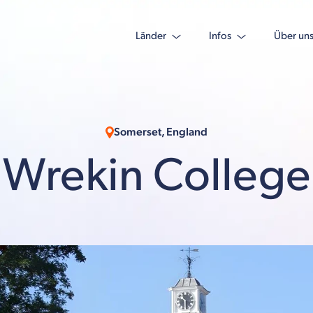
Länder
Infos
Über un
Somerset, England
Wrekin College