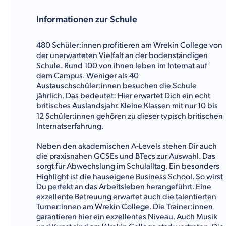
Informationen zur Schule
480 Schüler:innen profitieren am Wrekin College von
der unerwarteten Vielfalt an der bodenständigen
Schule. Rund 100 von ihnen leben im Internat auf
dem Campus. Weniger als 40
Austauschschüler:innen besuchen die Schule
jährlich. Das bedeutet: Hier erwartet Dich ein echt
britisches Auslandsjahr. Kleine Klassen mit nur 10 bis
12 Schüler:innen gehören zu dieser typisch britischen
Internatserfahrung.
Neben den akademischen A-Levels stehen Dir auch
die praxisnahen GCSEs und BTecs zur Auswahl. Das
sorgt für Abwechslung im Schulalltag. Ein besonders
Highlight ist die hauseigene Business School. So wirst
Du perfekt an das Arbeitsleben herangeführt. Eine
exzellente Betreuung erwartet auch die talentierten
Turner:innen am Wrekin College. Die Trainer:innen
garantieren hier ein exzellentes Niveau. Auch Musik