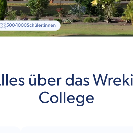
500-1000
Schüler:innen
lles über das Wrek
College