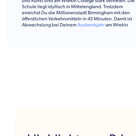
und Kunst sind am Wrekin College stark vertreten. Die
Schule liegt idyllisch in Mittelengland. Trotzdem
erreichst Du die Millionenstadt Birmingham mit den
öffentlichen Verkehrsmitteln in 45 Minuten. Damit ist
Abwechslung bei Deinem
Auslandsjahr
am Wrekin
College innerhalb und außerhalb des Campus
garantiert.
Kulturwerke Deutschland
gibt Dir im Folgenden einen
Überblick über das Fächerangebot, die
Freizeitaktivitäten und alle sonstigen Informationen
über das Wrekin College.