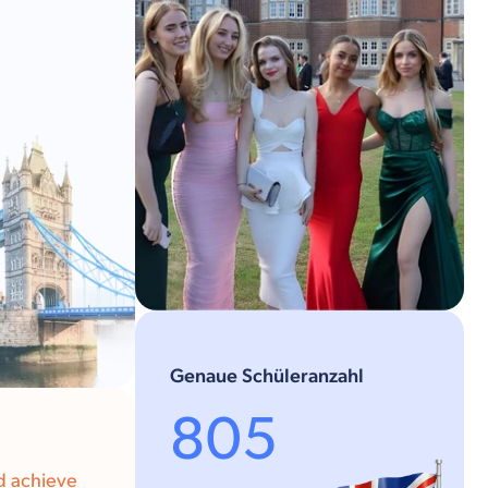
Genaue Schüleranzahl
805
ld achieve