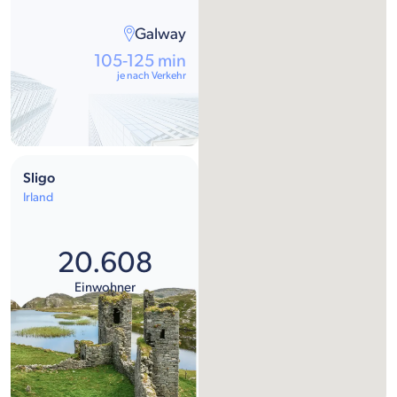
Galway
105-125 min
je nach Verkehr
Sligo
Irland
20.608
Einwohner