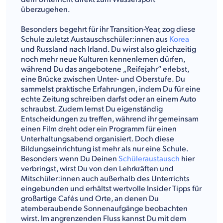
überzugehen.
Besonders begehrt für ihr Transition-Year, zog diese
Schule zuletzt Austauschschüler:innen aus
Korea
und Russland nach Irland. Du wirst also gleichzeitig
noch mehr neue Kulturen kennenlernen dürfen,
während Du das angebotene „Reifejahr“ erlebst,
eine Brücke zwischen Unter- und Oberstufe. Du
sammelst praktische Erfahrungen, indem Du für eine
echte Zeitung schreiben darfst oder an einem Auto
schraubst. Zudem lernst Du eigenständig
Entscheidungen zu treffen, während ihr gemeinsam
einen Film dreht oder ein Programm für einen
Unterhaltungsabend organisiert. Doch diese
Bildungseinrichtung ist mehr als nur eine Schule.
Besonders wenn Du Deinen
Schüleraustausch
hier
verbringst, wirst Du von den Lehrkräften und
Mitschüler:innen auch außerhalb des Unterrichts
eingebunden und erhältst wertvolle Insider Tipps für
großartige Cafés und Orte, an denen Du
atemberaubende Sonnenaufgänge beobachten
wirst. Im angrenzenden Fluss kannst Du mit dem