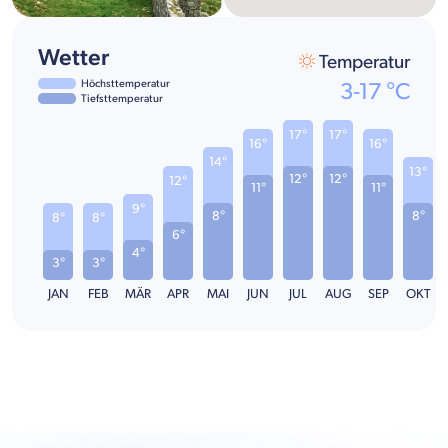
Wetter
Temperatur
Höchsttemperatur
3
-
17
°C
Tiefsttemperatur
17°
17°
16°
16°
14°
13°
12°
12°
12°
11°
11°
9°
8°
8°
8°
8°
6°
4°
3°
3°
JAN
FEB
MÄR
APR
MAI
JUN
JUL
AUG
SEP
OKT