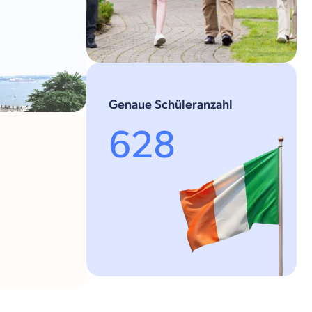
Genaue Schüleranzahl
628