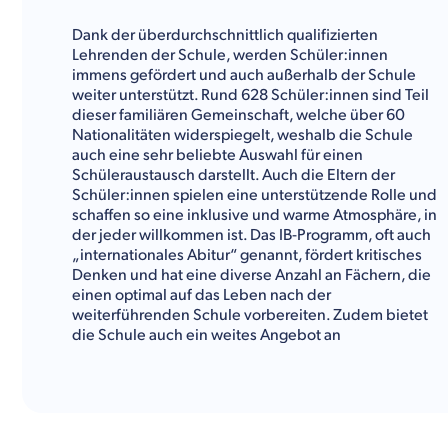
Dank der überdurchschnittlich qualifizierten
Lehrenden der Schule, werden Schüler:innen
immens gefördert und auch außerhalb der Schule
weiter unterstützt. Rund 628 Schüler:innen sind Teil
dieser familiären Gemeinschaft, welche über 60
Nationalitäten widerspiegelt, weshalb die Schule
auch eine sehr beliebte Auswahl für einen
Schüleraustausch darstellt. Auch die Eltern der
Schüler:innen spielen eine unterstützende Rolle und
schaffen so eine inklusive und warme Atmosphäre, in
der jeder willkommen ist. Das IB-Programm, oft auch
„internationales Abitur“ genannt, fördert kritisches
Denken und hat eine diverse Anzahl an Fächern, die
einen optimal auf das Leben nach der
weiterführenden Schule vorbereiten. Zudem bietet
die Schule auch ein weites Angebot an
außerschulischen Aktivitäten an, in denen man die
eigenen Interessen verfolgen und vertiefen kann. Ob
im Theater oder beim Coding Club, hier knüpft man
schnell neue Freundschaften. Sportarten kommen
hier nicht zu kurz: von den Basics wie Fußball,