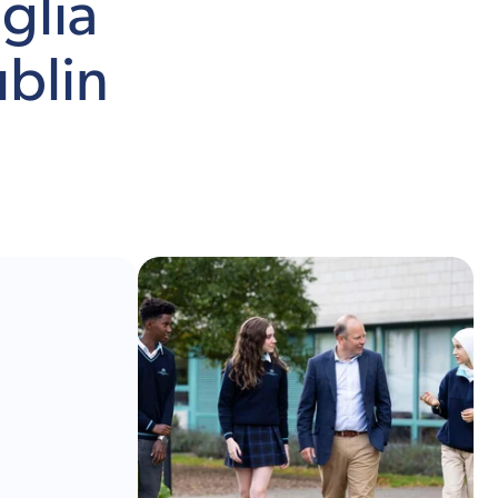
glia
ublin