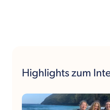
werden. Auf dem 140 Hektar großen Campus verbirgt
sich zudem eine der besten Sporteinrichtungen
Irlands. Unter anderem hast Du die Wahl zwischen
Hockey, Rugby, Cricket und Leichtathletik oder Du
teilst Deine musikalische Begabung mit dem Chor.
Entdecke Dublins Strände und die steilen Klippen der
Insel – bist Du bereit für Dein Abenteuer
Auslandsjahr
? Nachfolgend gibt Dir Kulturwerke
Deutschland weitere spannende Informationen zum
Fächer- und Freizeitangebot des St. Columba's
Colleges.
Highlights
zum Int