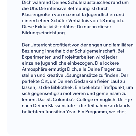
Dich während Deines Schüleraustausches rund um
die Uhr. Die intensive Betreuung ist durch
Klassengrößen von maximal 15 Jugendlichen und
einem Lehrer-Schüler-Verhältnis von 1:8 möglich.
Diese Exklusivität erfährst Du nur an dieser
Bildungseinrichtung.
Der Unterricht profitiert von der engen und familiären
Beziehung innerhalb der Schulgemeinschaft. Bei
Experimenten und Projektarbeiten wird jeder
einzelne Jugendliche einbezogen. Die lockere
Atmosphäre ermutigt Dich, alle Deine Fragen zu
stellen und kreative Lösungsansätze zu finden. Der
perfekte Ort, um Deinen Gedanken freien Lauf zu
lassen, ist die Bibliothek. Ein beliebter Treffpunkt, um
sich gegenseitig zu motivieren und gemeinsam zu
lernen. Das St. Columba's College ermöglicht Dir – je
nach Deiner Klassenstufe – die Teilnahme an Irlands
beliebtem Transition-Year. Ein Programm, welches
Dich mit Reife und Selbstbewusstsein ausstattet.
Zusätzlich erhältst Du Einblicke in zahlreiche Themen
und Berufsbilder, um Dir Deiner Talente bewusst zu