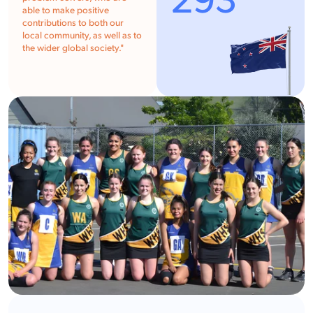
293
able to make positive
contributions to both our
local community, as well as to
the wider global society."