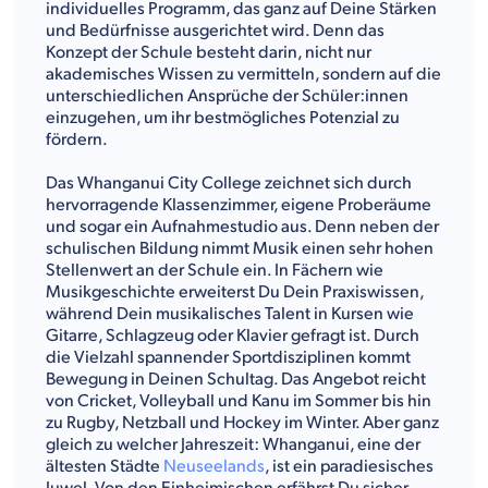
individuelles Programm, das ganz auf Deine Stärken
und Bedürfnisse ausgerichtet wird. Denn das
Konzept der Schule besteht darin, nicht nur
akademisches Wissen zu vermitteln, sondern auf die
unterschiedlichen Ansprüche der Schüler:innen
einzugehen, um ihr bestmögliches Potenzial zu
fördern.
Das Whanganui City College zeichnet sich durch
hervorragende Klassenzimmer, eigene Proberäume
und sogar ein Aufnahmestudio aus. Denn neben der
schulischen Bildung nimmt Musik einen sehr hohen
Stellenwert an der Schule ein. In Fächern wie
Musikgeschichte erweiterst Du Dein Praxiswissen,
während Dein musikalisches Talent in Kursen wie
Gitarre, Schlagzeug oder Klavier gefragt ist. Durch
die Vielzahl spannender Sportdisziplinen kommt
Bewegung in Deinen Schultag. Das Angebot reicht
von Cricket, Volleyball und Kanu im Sommer bis hin
zu Rugby, Netzball und Hockey im Winter. Aber ganz
gleich zu welcher Jahreszeit: Whanganui, eine der
ältesten Städte
Neuseelands
, ist ein paradiesisches