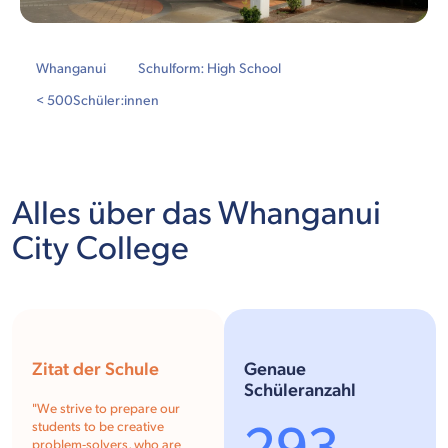
Whanganui
Schulform: High School
< 500
Schüler:innen
Alles über das Whanganui
City College
Zitat der Schule
Genaue
Schüleranzahl
"We strive to prepare our
students to be creative
problem-solvers, who are