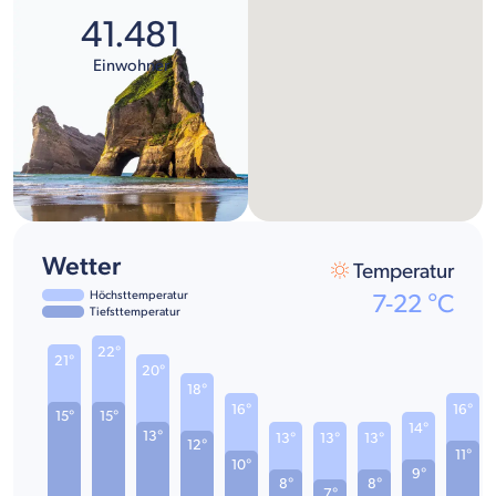
41.481
Einwohner
Wetter
Temperatur
Höchsttemperatur
7
-
22
°C
Tiefsttemperatur
22°
21°
20°
18°
16°
16°
15°
15°
14°
13°
13°
13°
13°
12°
11°
10°
9°
8°
8°
7°