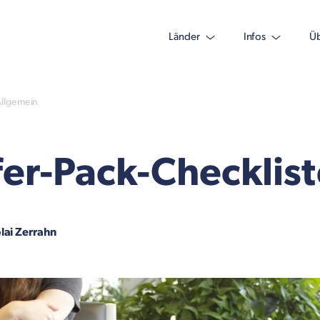
Länder
Infos
Üb
llgemein
fer-Pack-Checklist
lai Zerrahn