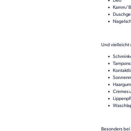
Deo
Kamm/ B
Duschge
Nagelsch
Und vielleicht
Schmink
Tampons
Kontaktli
Sonnenm
Haargum
Cremes u
Lippenpf
Waschla
Besonders bei 