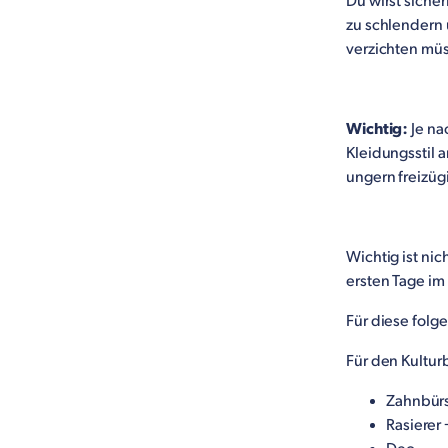
Du wirst siche
zu schlendern 
verzichten müss
Wichtig:
Je na
Kleidungsstil 
ungern freizüg
Wichtig ist nic
ersten Tage im
Für diese folge
Für den Kultur
Zahnbürs
Rasierer