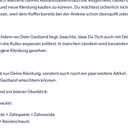
rlich während deines Auslandsaufenthalts die Möglichkeit haben d
und neue Kleidung kaufen zu können. Du möchtest sicherlich nic
en, weil dein Koffer bereits bei der Anreise schon überquillt oder
chdem wo Dein Gastland liegt, beachte, dass Du Dich auch mit D
an die Kultur anpassen solltest. In manchen Ländern wird besonder
igere Kleidung gesehen.
ht nur Deine Kleidung, sondern auch noch ein paar weitere Artikel, 
 Gastland erleichtern können.
nd ein kleiner Überblick:
beutel:
te + Zahnpaste + Zahnseide
 + Rasierschaum