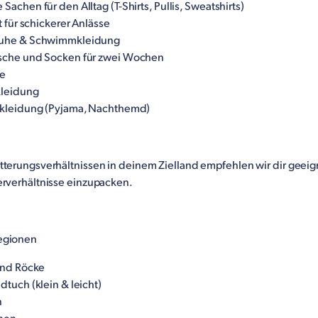
achen für den Alltag (T-Shirts, Pullis, Sweatshirts)
t für schickerer Anlässe
uhe & Schwimmkleidung
che und Socken für zwei Wochen
ke
kleidung
kleidung (Pyjama, Nachthemd)
tterungsverhältnissen in deinem Zielland empfehlen wir dir geei
erverhältnisse einzupacken.
egionen
und Röcke
tuch (klein & leicht)
n