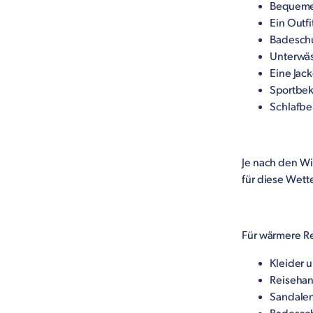
Bequeme S
Ein Outfi
Badesch
Unterwäs
Eine Jac
Sportbe
Schlafbe
Je nach den Wi
für diese Wett
Für wärmere R
Kleider 
Reisehand
Sandale