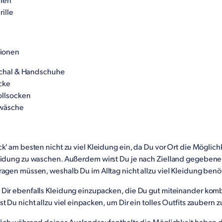
hen
ille
gionen
chal & Handschuhe
cke
llsocken
rwäsche
ck' am besten nicht zu viel Kleidung ein, da Du vor Ort die Möglic
eidung zu waschen. Außerdem wirst Du je nach Zielland gegebenen
ragen müssen, weshalb Du im Alltag nicht allzu viel Kleidung benöt
Dir ebenfalls Kleidung einzupacken, die Du gut miteinander kom
t Du nicht allzu viel einpacken, um Dir ein tolles Outfits zaubern 