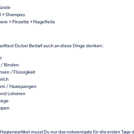
ürste
l + Shampoo
ere + Pinzette + Nagelfeile
 solltest Du bei Bedarf auch an diese Dinge denken:
e
 / Binden
nsen / Flüssigkeit
ilch
mi / Haarspangen
nd Lotionen
lege
ppen
Hygieneartikel musst Du nur das notwenigste für die ersten Tage 