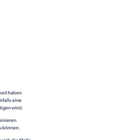
hkeit haben
falls eine
igen wirst.
binieren
zu können.