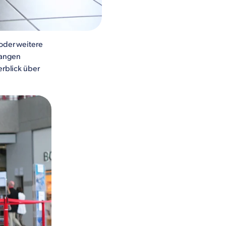
 oder weitere
langen
erblick über