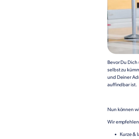
Bevor Du Dich 
selbst zu kümm
und Deiner Adr
auffindbar ist.
Nun können wi
Wir empfehlen
Kurze & 