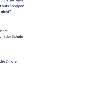
urch die Malls
ht aufs Shoppen
 nicht?
einem
s in der Schule
die Dir die