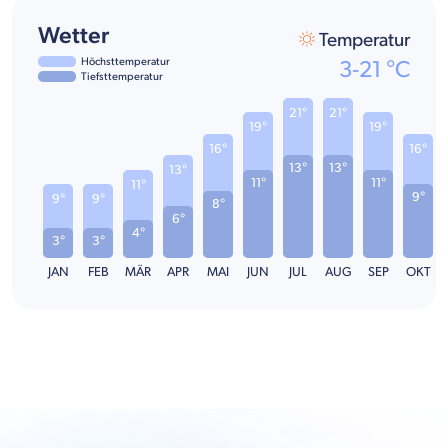
Wetter
Temperatur
Höchsttemperatur
3
-
21
°C
Tiefsttemperatur
21°
21°
19°
19°
16°
16°
13°
13°
13°
11°
11°
11°
9°
9°
9°
8°
6°
4°
3°
3°
JAN
FEB
MÄR
APR
MAI
JUN
JUL
AUG
SEP
OKT