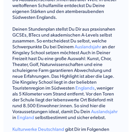
weltoffenen Schulfamilie entdeckst Du Deine
eigenen Stärken und den atemberaubenden
Südwesten Englands.
Deinen Stundenplan stellst Du Dir aus praxisnahen
GCSEs, BTecs und akademischen A-Levels selbst
zusammen. So entscheidest Du selbst, welche
Schwerpunkte Du bei Deinem
Auslandsjahr
an der
Kingsley School setzen möchtest Auch in Deiner
Freizeit hast Du eine große Auswahl: Kunst, Chor,
Theater, Golf, Naturwissenschaften und eine
schuleigene Farm garantieren Abwechslung und
neue Erfahrungen. Das Highlight ist aber die Lage.
Die Kingsley School liegt in der beliebten
Touristenregion im Südwesten
Englands
, weniger
als 5 Kilometer vom Strand entfernt. Vor den Toren
der Schule liegt der lebenswerte Ort Bideford mit
rund 8.500 Einwohner:innen. So sind hier die
Voraussetzungen ideal, damit Du Dein
Auslandsjahr
in
England
selbstbestimmt und sicher erlebst.
Kulturwerke Deutschland
gibt Dir im Folgenden