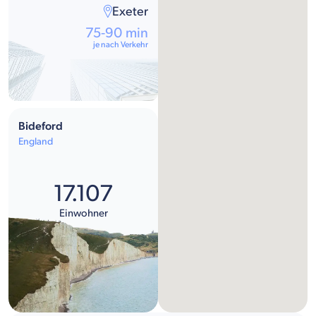
Exeter
75-90 min
je nach Verkehr
Bideford
England
17.107
Einwohner