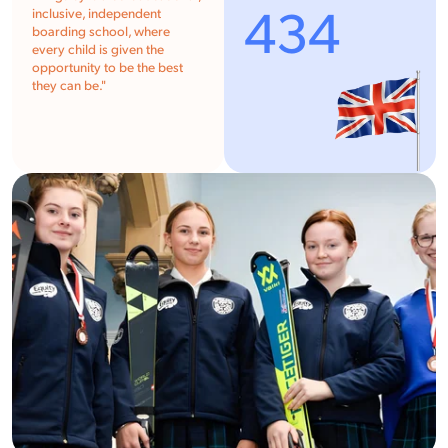
434
inclusive, independent
boarding school, where
every child is given the
opportunity to be the best
they can be.
"