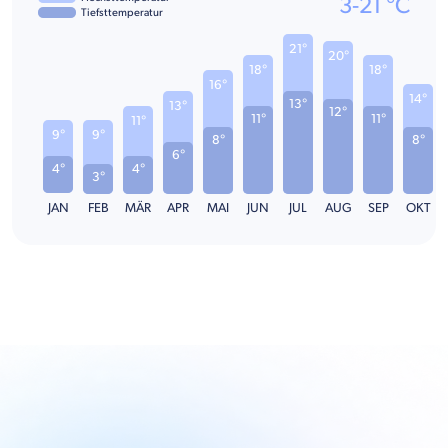
3
-
21
°C
Tiefsttemperatur
21°
20°
18°
18°
16°
14°
13°
13°
12°
11°
11°
11°
9°
9°
8°
8°
6°
4°
4°
3°
JAN
FEB
MÄR
APR
MAI
JUN
JUL
AUG
SEP
OKT