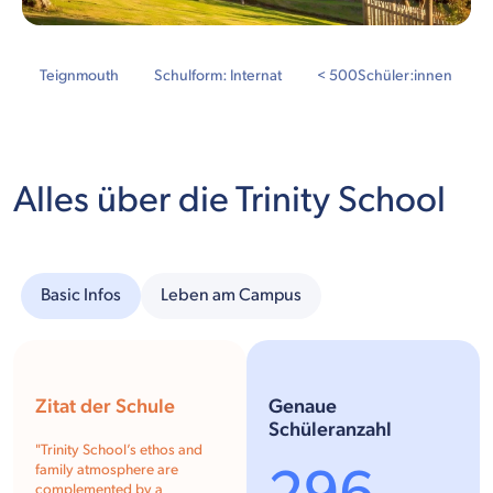
Teignmouth
Schulform: Internat
< 500
Schüler:innen
Alles über die Trinity School
Basic Infos
Leben am Campus
Zitat der Schule
Genaue
Schüleranzahl
"
Trinity School’s ethos and
family atmosphere are
complemented by a