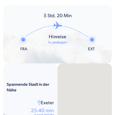
5
Std.
20
Min
Hinreise
1x umsteigen
FRA
EXT
Spannende Stadt in der
Nähe
Exeter
25-40 min
je nach Verkehr