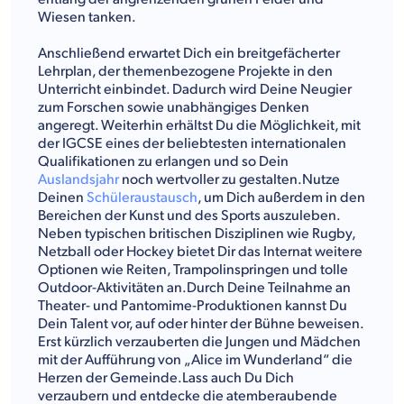
Wiesen tanken.
Anschließend erwartet Dich ein breitgefächerter
Lehrplan, der themenbezogene Projekte in den
Unterricht einbindet. Dadurch wird Deine Neugier
zum Forschen sowie unabhängiges Denken
angeregt. Weiterhin erhältst Du die Möglichkeit, mit
der IGCSE eines der beliebtesten internationalen
Qualifikationen zu erlangen und so Dein
Auslandsjahr
noch wertvoller zu gestalten.Nutze
Deinen
Schüleraustausch
, um Dich außerdem in den
Bereichen der Kunst und des Sports auszuleben.
Neben typischen britischen Disziplinen wie Rugby,
Netzball oder Hockey bietet Dir das Internat weitere
Optionen wie Reiten, Trampolinspringen und tolle
Outdoor-Aktivitäten an.Durch Deine Teilnahme an
Theater- und Pantomime-Produktionen kannst Du
Dein Talent vor, auf oder hinter der Bühne beweisen.
Erst kürzlich verzauberten die Jungen und Mädchen
mit der Aufführung von „Alice im Wunderland“ die
Herzen der Gemeinde.Lass auch Du Dich
verzaubern und entdecke die atemberaubende