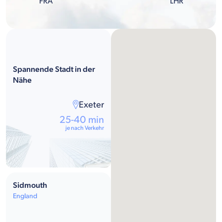
FRA
LHR
Spannende Stadt in der
Nähe
Exeter
25-40 min
je nach Verkehr
Sidmouth
England