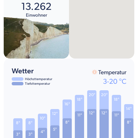
13.262
Einwohner
Wetter
Temperatur
Höchsttemperatur
3
-
20
°C
Tiefsttemperatur
20°
20°
18°
18°
16°
14°
12°
12°
12°
11°
11°
10°
8°
8°
8°
8°
5°
4°
3°
3°