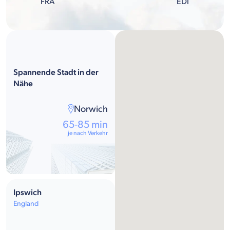
FRA
EDI
Spannende Stadt in der
Nähe
Norwich
65-85 min
je nach Verkehr
Ipswich
England