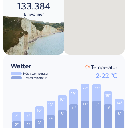
133.384
Einwohner
Wetter
Temperatur
Höchsttemperatur
2
-
22
°C
Tiefsttemperatur
22°
22°
19°
18°
16°
14°
13°
13°
13°
11°
11°
10°
8°
8°
7°
7°
5°
3°
2°
2°