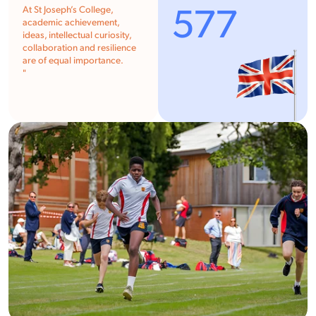
577
At St Joseph’s College,
academic achievement,
ideas, intellectual curiosity,
collaboration and resilience
are of equal importance.
"