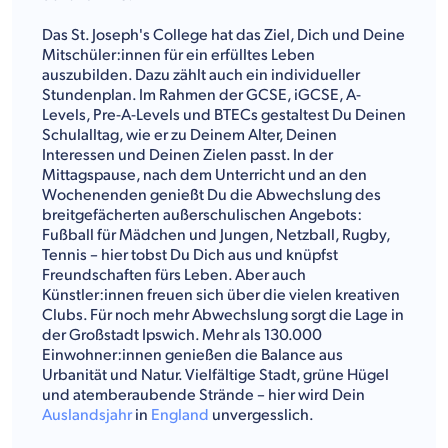
Das St. Joseph's College hat das Ziel, Dich und Deine
Mitschüler:innen für ein erfülltes Leben
auszubilden. Dazu zählt auch ein individueller
Stundenplan. Im Rahmen der GCSE, iGCSE, A-
Levels, Pre-A-Levels und BTECs gestaltest Du Deinen
Schulalltag, wie er zu Deinem Alter, Deinen
Interessen und Deinen Zielen passt. In der
Mittagspause, nach dem Unterricht und an den
Wochenenden genießt Du die Abwechslung des
breitgefächerten außerschulischen Angebots:
Fußball für Mädchen und Jungen, Netzball, Rugby,
Tennis – hier tobst Du Dich aus und knüpfst
Freundschaften fürs Leben. Aber auch
Künstler:innen freuen sich über die vielen kreativen
Clubs. Für noch mehr Abwechslung sorgt die Lage in
der Großstadt Ipswich. Mehr als 130.000
Einwohner:innen genießen die Balance aus
Urbanität und Natur. Vielfältige Stadt, grüne Hügel
und atemberaubende Strände – hier wird Dein
Auslandsjahr
in
England
unvergesslich.