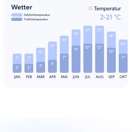
Wetter
Temperatur
Höchsttemperatur
2
-
21
°C
Tiefsttemperatur
21°
21°
19°
18°
16°
14°
13°
12°
12°
11°
10°
10°
7°
7°
7°
7°
4°
3°
2°
2°
JAN
FEB
MÄR
APR
MAI
JUN
JUL
AUG
SEP
OKT