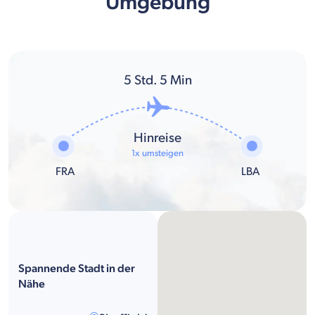
Umgebung
5
Std.
5
Min
Hinreise
1x umsteigen
FRA
LBA
Spannende Stadt in der
Nähe